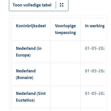
e
Toon volledige tabel
n
l
k
i
)
n
Koninkrijksdeel
Voorlopige
In werking
k
toepassing
)
Nederland (in
01-05-2024
Europa)
Nederland
01-05-2024
(Bonaire)
Nederland (Sint
01-05-2024
Eustatius)