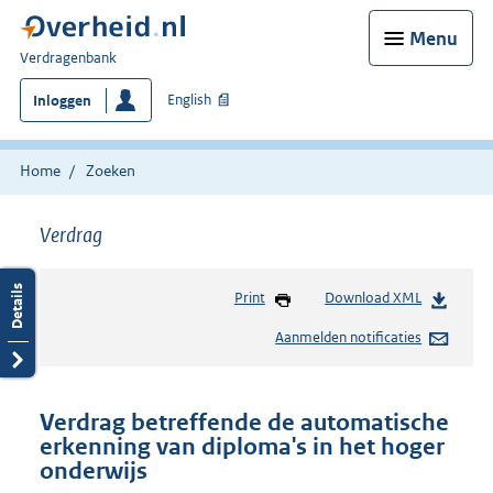
Menu
U
Verdragenbank
bent
English
Inloggen
hier:
Home
Zoeken
Verdrag
Print
Download XML
Aanmelden notificaties
Verdrag betreffende de automatische
erkenning van diploma's in het hoger
onderwijs