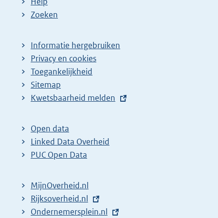
Help
Zoeken
Informatie hergebruiken
Privacy en cookies
Toegankelijkheid
Sitemap
E
Kwetsbaarheid melden
x
t
Open data
e
Linked Data Overheid
r
PUC Open Data
n
e
MijnOverheid.nl
l
E
Rijksoverheid.nl
(
i
x
E
Ondernemersplein.nl
e
(
n