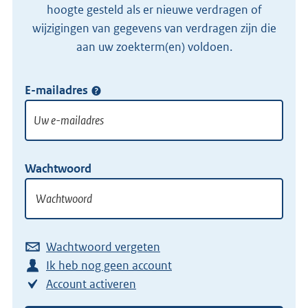
hoogte gesteld als er nieuwe verdragen of
wijzigingen van gegevens van verdragen zijn die
aan uw zoekterm(en) voldoen.
E-mailadres
Log
in
met
uw
Wachtwoord
inloggegevens
Wachtwoord vergeten
Ik heb nog geen account
Account activeren