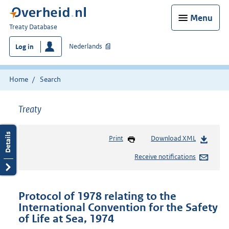
Menu
You
Treaty Database
are
Nederlands
Log in
here:
Home
Search
Treaty
Print
Download XML
Receive notifications
Protocol of 1978 relating to the
International Convention for the Safety
of Life at Sea, 1974