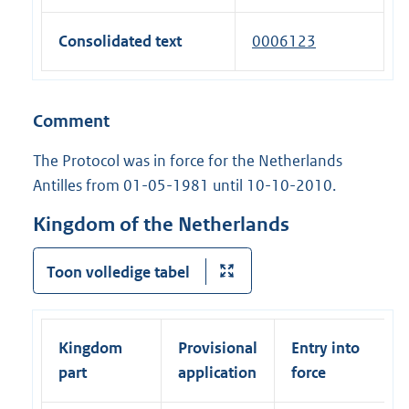
l
e
)
n
n
l
x
a
Consolidated text
0006123
k
i
t
l
)
n
e
l
k
r
i
Comment
)
n
n
a
The Protocol was in force for the Netherlands
k
l
Antilles from 01-05-1981 until 10-10-2010.
)
l
Kingdom of the Netherlands
i
n
Toon volledige tabel
k
)
Kingdom
Provisional
Entry into
part
application
force