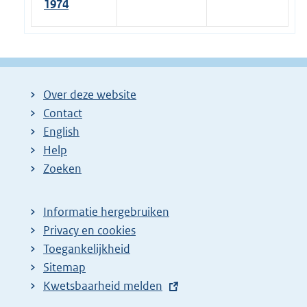
1974
Over deze website
Contact
English
Help
Zoeken
Informatie hergebruiken
Privacy en cookies
Toegankelijkheid
Sitemap
E
Kwetsbaarheid melden
x