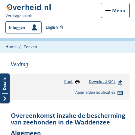
Menu
U
Verdragenbank
bent
English
Inloggen
hier:
Home
Zoeken
Verdrag
Print
Download XML
Aanmelden notificaties
Overeenkomst inzake de bescherming
van zeehonden in de Waddenzee
Algemeen