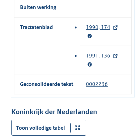
Buiten werking
Tractatenblad
1990, 174
(
e
x
t
1991, 136
(
e
e
r
x
n
t
Geconsolideerde tekst
0002236
e
e
l
r
i
n
Koninkrijk der Nederlanden
n
e
k
l
Toon volledige tabel
)
i