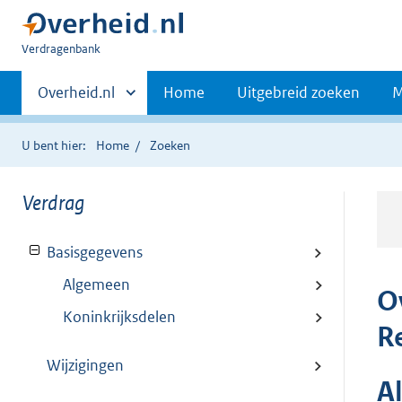
U
Verdragenbank
bent
Primaire
hier:
Andere
Overheid.nl
Home
Uitgebreid zoeken
M
sites
navigatie
binnen
U bent hier:
Home
Zoeken
Verdrag
Basisgegevens
Algemeen
O
Koninkrijksdelen
R
Wijzigingen
A