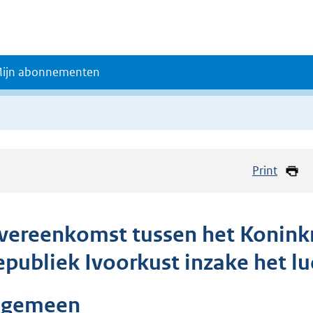
ijn abonnementen
Print
vereenkomst tussen het Koninkr
epubliek Ivoorkust inzake het l
lgemeen