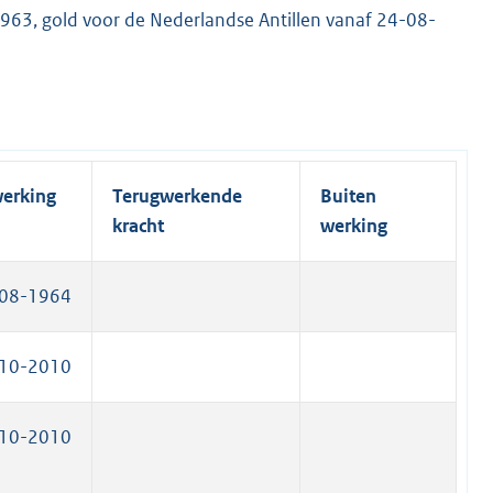
e
)
63, gold voor de Nederlandse Antillen vanaf 24-08-
n
l
k
i
)
n
k
)
werking
Terugwerkende
Buiten
kracht
werking
08-1964
10-2010
10-2010