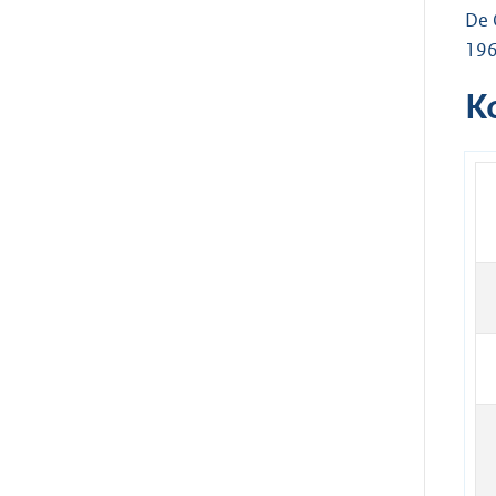
De 
196
K