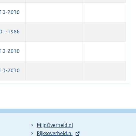
10-2010
01-1986
10-2010
10-2010
MijnOverheid.nl
E
Rijksoverheid.nl
(