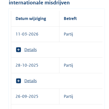
internationale misdrijven
Datum wijziging
Betreft
11-03-2026
Partij
T
Details
o
o
n
28-10-2025
Partij
m
e
e
T
Details
r
o
v
o
a
n
26-09-2025
Partij
n
m
:
e