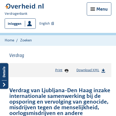
Menu
U
Verdragenbank
bent
English
Inloggen
hier:
Home
Zoeken
Verdrag
Print
Download XML
Verdrag van Ljubljana-Den Haag inzake
internationale samenwerking bij de
opsporing en vervolging van genocide,
misdrijven tegen de menselijkheid,
oorlogsmisdrijven en andere