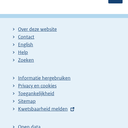
e
r
v
a
n
Over deze website
:
Contact
English
Help
Zoeken
Informatie hergebruiken
Privacy en cookies
Toegankelijkheid
Sitemap
E
Kwetsbaarheid melden
x
t
Open data